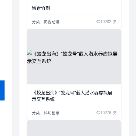
留青竹刻
分类：影视动漫
10282 次
《蛟龙出海》“蛟龙号”载人潜水器虚拟展
示交互系统
分类：科幻创意
10276 次