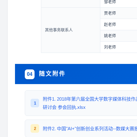
邹老师
贾老师
赵老师
其他事务联系人
姚老师
刘老师
随文附件
04
附件1. 2018年第六届全国大学数字媒体科
1
研讨会 参会回执.xlsx
附件2. 中国"AI+"创新创业系列活动--数媒大赛报
2