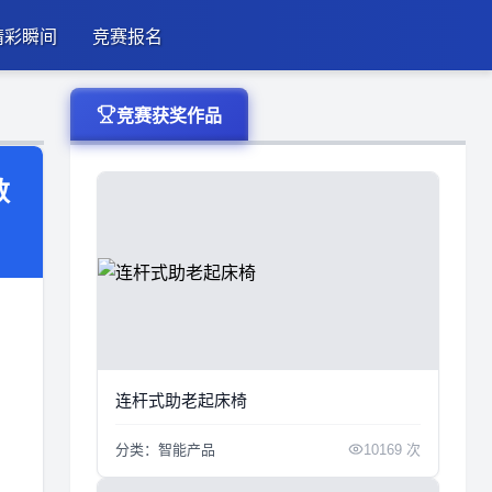
精彩瞬间
竞赛报名
竞赛获奖作品
数
连杆式助老起床椅
分类：智能产品
10169 次