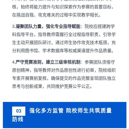
核，始终将能力提升与知识探索作为参赛的首要目标，
在挑战自我、攻克难关的过程中实现教学相长。
3.
凝聚团队力量，强化专业指导赋能
：院校应搭建跨学
科指导平台，指导教师需履行全过程指导职责，引导学
生主动开展团队研讨，通过师生协作攻克技术瓶颈，充
分利用图书馆、学术数据库等权威渠道提升作品质量。
4.
严守竞赛准则，建立三级审核机制
：参赛团队须恪守
原创精神，指导教师对作品原创性进行初审，院校组织
专家开展赛前复核，确保提交的作品完整呈现团队独立
思考与创新成果，共同维护竞赛公平公正。
强化多方监管 院校师生共筑质量
03
防线