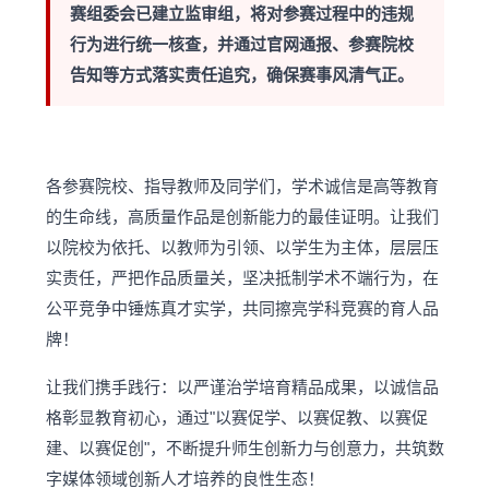
赛组委会已建立监审组，将对参赛过程中的违规
行为进行统一核查，并通过官网通报、参赛院校
告知等方式落实责任追究，确保赛事风清气正。
各参赛院校、指导教师及同学们，学术诚信是高等教育
的生命线，高质量作品是创新能力的最佳证明。让我们
以院校为依托、以教师为引领、以学生为主体，层层压
实责任，严把作品质量关，坚决抵制学术不端行为，在
公平竞争中锤炼真才实学，共同擦亮学科竞赛的育人品
牌！
让我们携手践行：以严谨治学培育精品成果，以诚信品
格彰显教育初心，通过"以赛促学、以赛促教、以赛促
建、以赛促创"，不断提升师生创新力与创意力，共筑数
字媒体领域创新人才培养的良性生态！