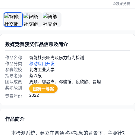
©数媒竞赛
数媒竞赛获奖作品信息及简介
作品名称
智能社交距离及暴力行为检测
作品分类
移动应用开发
参赛院校
北方工业大学
指导老师
蔡兴泉
团队成员
周顺、邬毅杰、邓骏韬、段欣欣、曹旭
奖项级别
国赛一等奖
2022
竞赛年份
作品简介
本检测系统，建立在普通监控视频的背景下，主要针对