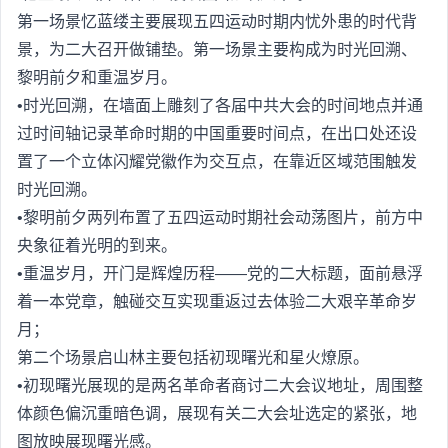
第一场景忆蓝缕主要展现五四运动时期内忧外患的时代背
景，为二大召开做铺垫。第一场景主要构成为时光回溯、
黎明前夕和重温岁月。
•时光回溯，在墙面上雕刻了各届中共大会的时间地点并通
过时间轴记录革命时期的中国重要时间点，在出口处还设
置了一个立体闪耀党徽作为交互点，在靠近区域范围触发
时光回溯。
•黎明前夕两列布置了五四运动时期社会动荡图片，前方中
央象征着光明的到来。
•重温岁月，开门是辉煌历程——党的二大标题，面前悬浮
着一本党章，触碰交互实现重返过去体验二大艰辛革命岁
月；
第二个场景启山林主要包括初现曙光和星火燎原。
•初现曙光展现的是两名革命者商讨二大会议地址，周围整
体颜色偏沉重暗色调，展现有关二大会址选定的紧张，地
图放映展现曙光感。