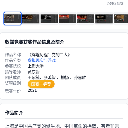
©数媒竞赛
数媒竞赛获奖作品信息及简介
作品名称
《辉煌历程：党的二大》
作品分类
虚拟现实与游戏
参赛院校
上海大学
指导老师
黄东晋
团队成员
王紫毓、张鸣智 、柳扬 、孙思胜
奖项级别
国赛一等奖
2021
竞赛年份
作品简介
上海是中国共产党的诞生地、中国革命的摇篮，有着非常