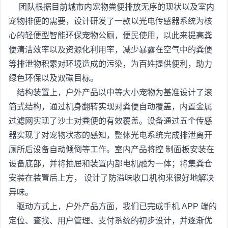
团队根据目前城市内宠物粪便排放无序的现状以及室内
宠物排便的需要，设计研发了一款以光电传感器系统为核
心的轻便型智能环保宠物公厕，便民使用，以此来提高粪
便清洁效率以及资源化利用率，减少暴露在空气中的粪便
等排泄物积累对环境造成的污染，为百姓提供便利，助力
绿色环保以及双碳目标。
结构装置上，户外产品以中等大小宠物为基准设计了滚
筒式结构，通过机身翻转实现对粪便自动覆盖，内置金属
过滤网实现了沙土对粪便的有效覆盖。设备通过五个传感
器实现了对宠物状态的感知，整体光电系统完成排泄离开
厕所后设备自动倾倒等工作。室内产品将控 制面板安装在
设备底部，并将抽屉和装置内部电机融为一体；将集粪仓
安装在装置后上方， 设计了防溢味收口机构来很好地解决
异味。
驱动方式上，户外产品方面，我们已完成手机 APP 端的
定位、查找、用户管理、支付系统的初步设计，并逐渐优