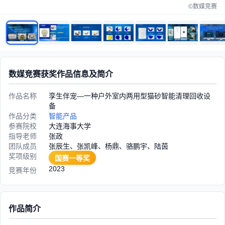
©数媒竞赛
数媒竞赛获奖作品信息及简介
作品名称
孪生伴宠—一种户外室内两用型猫砂智能清理回收设
备
作品分类
智能产品
参赛院校
大连海事大学
指导老师
张政
团队成员
张辰生、张凯峰、杨鼎、骆鹏宇、陆茵
奖项级别
国赛一等奖
2023
竞赛年份
作品简介