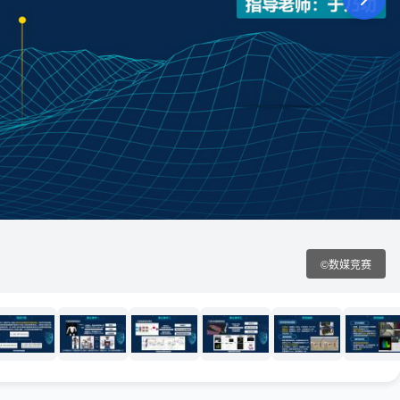
©数媒竞赛