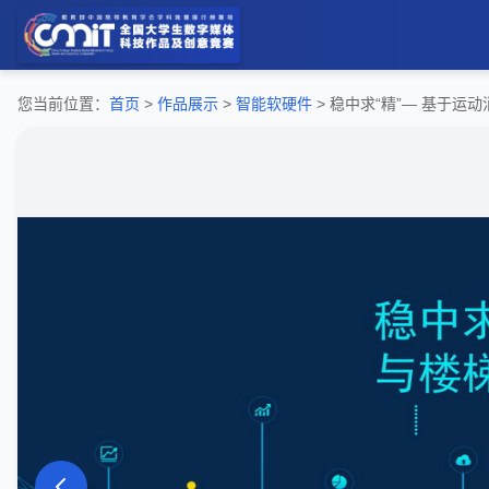
您当前位置：
首页
>
作品展示
>
智能软硬件
> 稳中求“精”— 基于