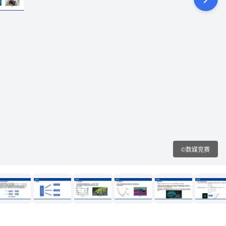
©数媒竞赛