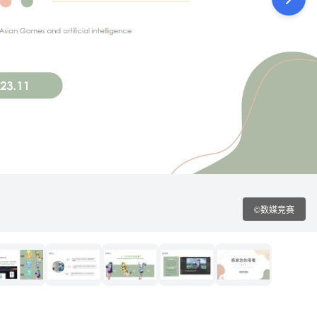
©数媒竞赛