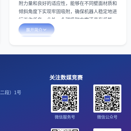
附力量和良好的适应性，能够在不同壁面材质和
倾斜角度下实现牢固吸附，确保机器人稳定地进
行工作任务。此外，永磁吸附方案还具有低能
耗、低噪音等优点，使得机器人在工作过程中更
展开简介
加高效和环保。 在底盘的三维数字化创新设
计方面，我们可以通过引入先进的传感器技术和
智能控制系统，实现对机器人的精准定位和运动
控制。通过对底盘进行三维建模和仿真分析，可
以优化机器人的结构设计，提升其运动灵活性和
工作效率。同时，通过增加工作臂的数量和功能
关注数媒竞赛
模块的可拓展性，机器人可以满足不同领域、不
二段）1号
同场景下的多样化生产需求。 我们的设计有
以下几个创新点 1.优化了可以平衡吸附力和
转向灵活性的磁体排布方案； 2.在不同橡胶
微信服务号
微信公众号
套厚度下，分析金属壁面受到永磁体吸附单元的
磁吸附力，并找出最普适于大部分材料的磁铁选