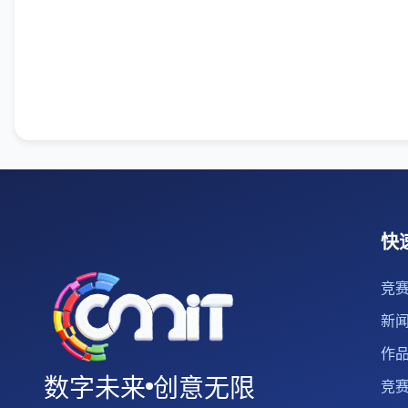
快
竞
新
作
数字未来
创意无限
竞