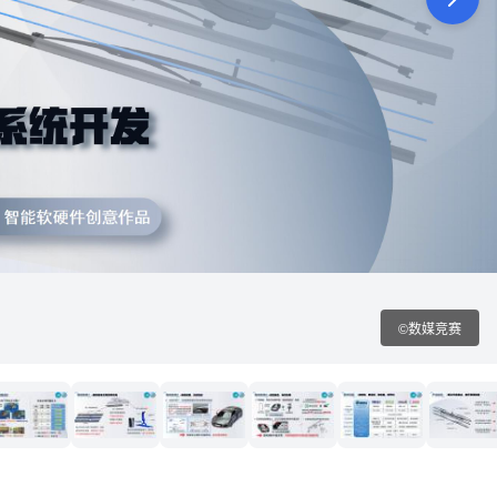
©数媒竞赛