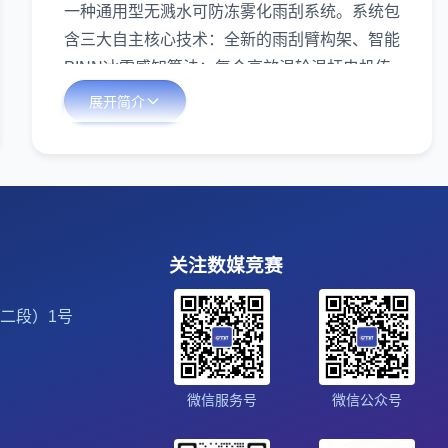
一种通用型无溅水可防冻雾化雨刮系统。系统包
含三大自主核心技术：全新的雨刮臂构架、智能
PINN冰雪感知算法；复合高效涡轮涡杆电机传
动系统的远程“旋转热喷淋”功能。三项技术精准
展开简介
解决上述传统雨刮的三大痛点，并且已取得知识
产权技术认证，项目负责人曾卡芊均是专利第一
发明人及授权代表。新型雨刮器实现刮扫与喷水
功能融合，有效改善水消耗问题，并且不会出现
雨刮水四处飞溅的现象，消除视线遮挡，保障人
民行车安全；冬天智能冰雪感知算法可自动识别
关注数媒竞赛
外部情况并抬起，在开车前提前开启旋转喷淋热
二段）1号
水功能，从而除掉车玻璃上的冰雪。目前已完成
技术突破和实车实验，实验结果表明本设计方案
在清洁效率、安全系数、生产成本、适配性、耐
微信服务号
微信公众号
久度等方面均超过传统雨刮器。目前项目已完成
技术研发、实物制作、第三方检测。