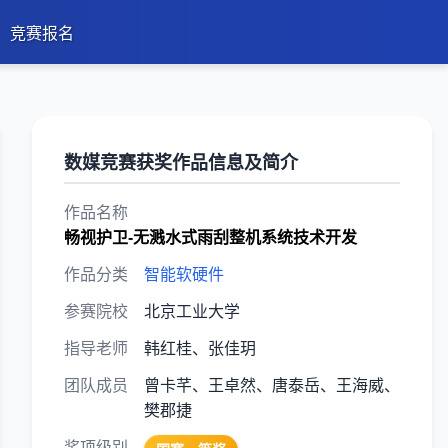
竞赛报名
数媒竞赛获奖作品信息及简介
作品名称
畅视护卫-无溅水式雨刮整机系统技术开发
作品分类
智能软硬件
参赛院校
北京工业大学
指导老师
韩红桂、张佳玥
团队成员
曾卡芊、王卓然、唐泰岳、王海威、
樊郡捷
奖项级别