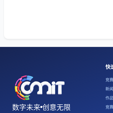
快
竞
新
作
数字未来
创意无限
竞