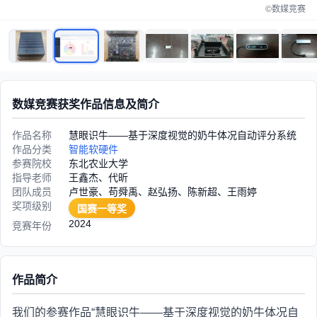
©数媒竞赛
数媒竞赛获奖作品信息及简介
作品名称
慧眼识牛——基于深度视觉的奶牛体况自动评分系统
作品分类
智能软硬件
参赛院校
东北农业大学
指导老师
王鑫杰、代昕
团队成员
卢世豪、苟舜禹、赵弘扬、陈新超、王雨婷
奖项级别
国赛一等奖
2024
竞赛年份
作品简介
我们的参赛作品“慧眼识牛——基于深度视觉的奶牛体况自